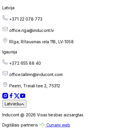
Latvija
+371 22 078 773
office.riga@inducont.lv
Rīga, Rītausmas iela 11B, LV-1058
Igaunija
+372 655 88 40
office.tallinn@inducont.com
Peetri, Treiali tee 2, 75312
Latviešu
Inducont @ 2026 Visas tiesbas aizsargtas.
Digitālais partneris
Cunami web