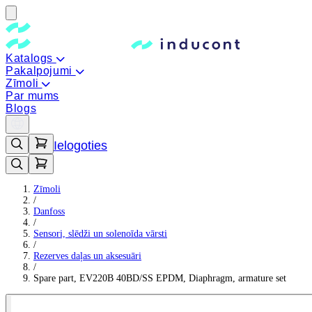
Katalogs
Pakalpojumi
Zīmoli
Par mums
Blogs
Ielogoties
Zīmoli
/
Danfoss
/
Sensori, slēdži un solenoīda vārsti
/
Rezerves daļas un aksesuāri
/
Spare part, EV220B 40BD/SS EPDM, Diaphragm, armature set