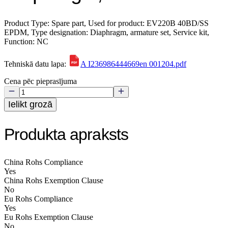
Product Type: Spare part, Used for product: EV220B 40BD/SS
EPDM, Type designation: Diaphragm, armature set, Service kit,
Function: NC
Tehniskā datu lapa:
A I236986444669en 001204.pdf
Cena pēc pieprasījuma
Ielikt grozā
Produkta apraksts
China Rohs Compliance
Yes
China Rohs Exemption Clause
No
Eu Rohs Compliance
Yes
Eu Rohs Exemption Clause
No