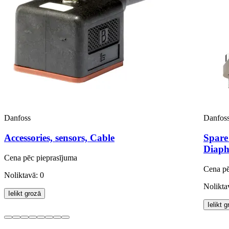
Danfoss
Danfos
Accessories, sensors, Cable
Spare
Diaph
Cena pēc pieprasījuma
Cena pē
Noliktavā: 0
Nolikta
Ielikt grozā
Ielikt 