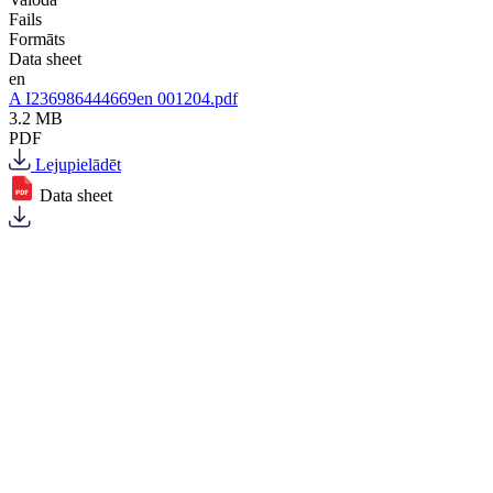
Fails
Formāts
Data sheet
en
A I236986444669en 001204.pdf
3.2 MB
PDF
Lejupielādēt
Data sheet