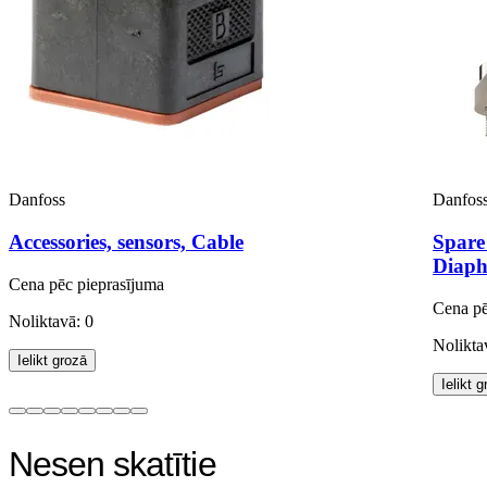
Danfoss
Danfos
Accessories, sensors, Cable
Spare
Diaph
Cena pēc pieprasījuma
Cena pē
Noliktavā: 0
Nolikta
Ielikt grozā
Ielikt 
Nesen skatītie