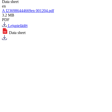
Data sheet
en
A I236986444669en 001204.pdf
3.2 MB
PDF
Lejupielādēt
Data sheet