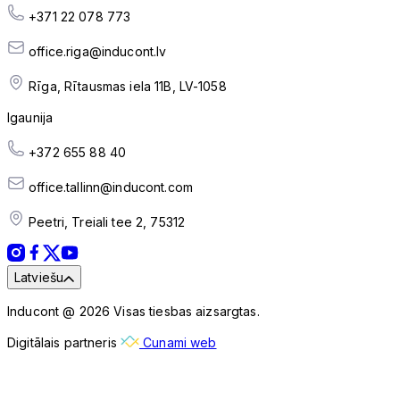
+371 22 078 773
office.riga@inducont.lv
Rīga, Rītausmas iela 11B, LV-1058
Igaunija
+372 655 88 40
office.tallinn@inducont.com
Peetri, Treiali tee 2, 75312
Latviešu
Inducont @ 2026 Visas tiesbas aizsargtas.
Digitālais partneris
Cunami web