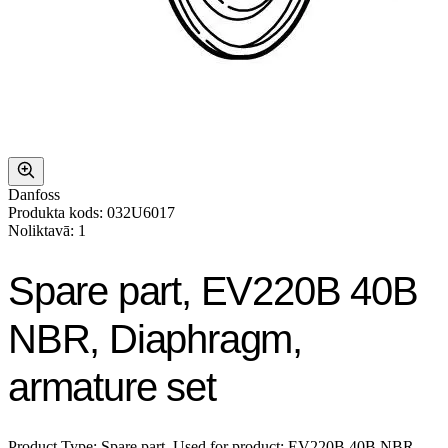
Danfoss
Produkta kods: 032U6017
Noliktavā: 1
Spare part, EV220B 40B
NBR, Diaphragm,
armature set
Product Type: Spare part, Used for product: EV220B 40B NBR,