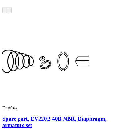
Danfoss
Spare part, EV220B 40B NBR, Diaphragm,
armature set