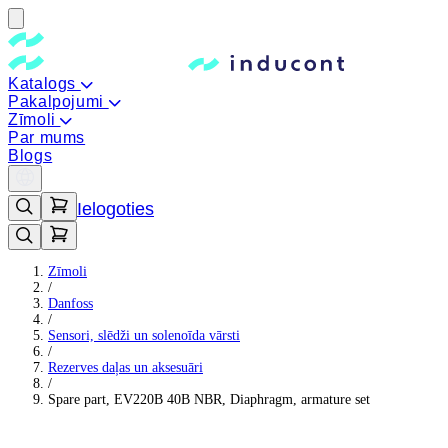
Katalogs
Pakalpojumi
Zīmoli
Par mums
Blogs
Ielogoties
Zīmoli
/
Danfoss
/
Sensori, slēdži un solenoīda vārsti
/
Rezerves daļas un aksesuāri
/
Spare part, EV220B 40B NBR, Diaphragm, armature set