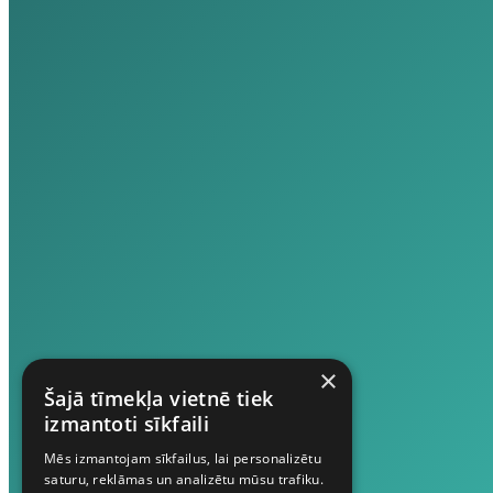
×
Šajā tīmekļa vietnē tiek
izmantoti sīkfaili
Mēs izmantojam sīkfailus, lai personalizētu
saturu, reklāmas un analizētu mūsu trafiku.