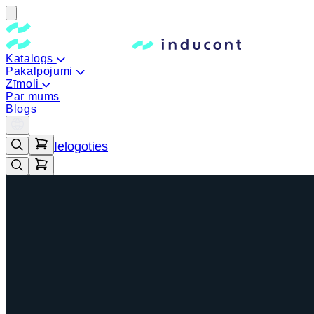
Katalogs
Pakalpojumi
Zīmoli
Par mums
Blogs
Ielogoties