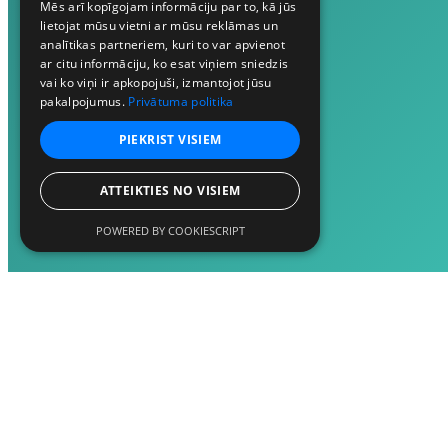
Mēs arī kopīgojam informāciju par to, kā jūs
lietojat mūsu vietni ar mūsu reklāmas un
analītikas partneriem, kuri to var apvienot
ar citu informāciju, ko esat viņiem sniedzis
vai ko viņi ir apkopojuši, izmantojot jūsu
pakalpojumus.
Privātuma politika
PIEKRIST VISIEM
ATTEIKTIES NO VISIEM
POWERED BY COOKIESCRIPT