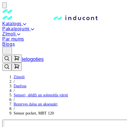
Katalogs
Pakalpojumi
Zīmoli
Par mums
Blogs
Ielogoties
Zīmoli
/
Danfoss
/
Sensori, slēdži un solenoīda vārsti
/
Rezerves daļas un aksesuāri
/
Sensor pocket, MBT 120