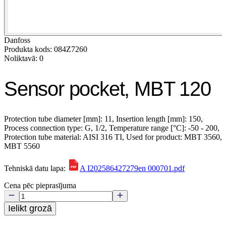
Danfoss
Produkta kods: 084Z7260
Noliktavā: 0
Sensor pocket, MBT 120
Protection tube diameter [mm]: 11, Insertion length [mm]: 150,
Process connection type: G, 1/2, Temperature range [°C]: -50 - 200,
Protection tube material: AISI 316 TI, Used for product: MBT 3560,
MBT 5560
Tehniskā datu lapa:
A I202586427279en 000701.pdf
Cena pēc pieprasījuma
Ielikt grozā