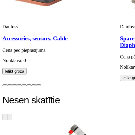
Danfoss
Danfos
Accessories, sensors, Cable
Spare
Diaph
Cena pēc pieprasījuma
Cena pē
Noliktavā: 0
Nolikta
Ielikt grozā
Ielikt 
Nesen skatītie