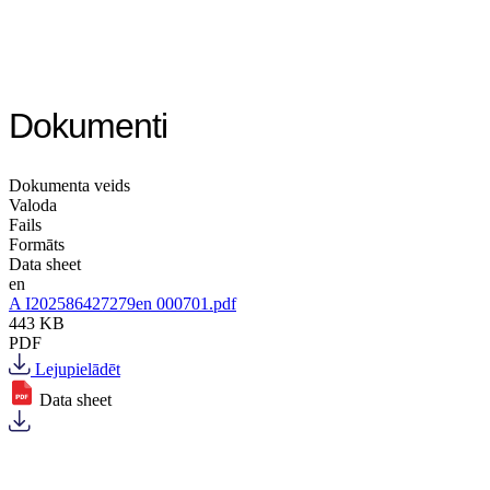
Dokumenti
Dokumenta veids
Valoda
Fails
Formāts
Data sheet
en
A I202586427279en 000701.pdf
443 KB
PDF
Lejupielādēt
Data sheet