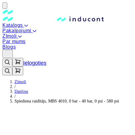
Katalogs
Pakalpojumi
Zīmoli
Par mums
Blogs
Ielogoties
Zīmoli
/
Danfoss
/
Spiediena raidītājs, MBS 4010, 0 bar - 40 bar, 0 psi - 580 psi