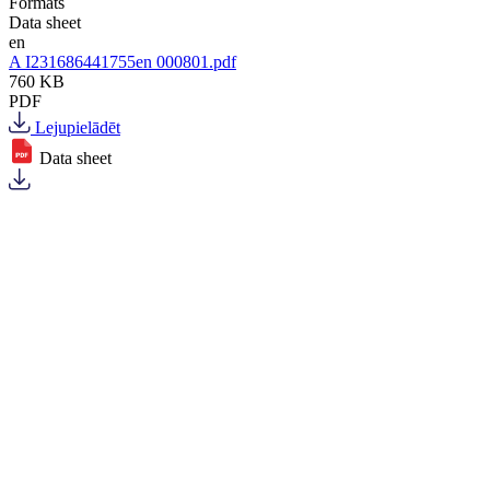
Formāts
Data sheet
en
A I231686441755en 000801.pdf
760 KB
PDF
Lejupielādēt
Data sheet