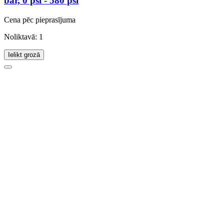
bar, 0 psi - 580 psi
Cena pēc pieprasījuma
Noliktavā: 1
Ielikt grozā