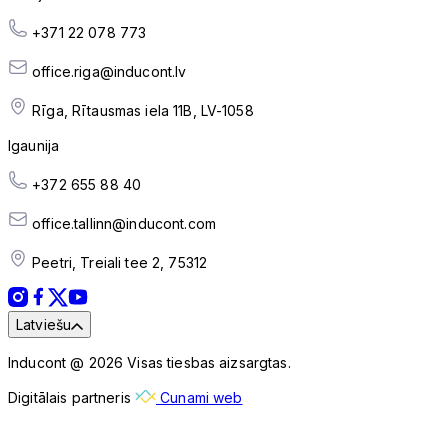
+371 22 078 773
office.riga@inducont.lv
Rīga, Rītausmas iela 11B, LV-1058
Igaunija
+372 655 88 40
office.tallinn@inducont.com
Peetri, Treiali tee 2, 75312
Latviešu
Inducont @ 2026 Visas tiesbas aizsargtas.
Digitālais partneris
Cunami web