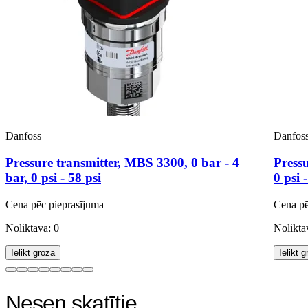
Danfoss
Danfos
Pressure transmitter, MBS 3300, 0 bar - 4
Pressu
bar, 0 psi - 58 psi
0 psi 
Cena pēc pieprasījuma
Cena pē
Noliktavā: 0
Nolikta
Ielikt grozā
Ielikt 
Nesen skatītie