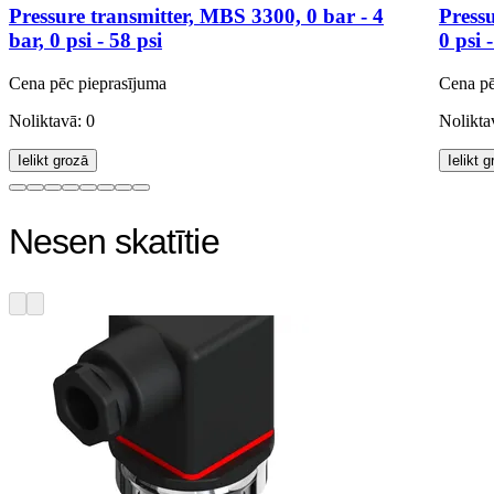
Pressure transmitter, MBS 3300, 0 bar - 4
Pressu
bar, 0 psi - 58 psi
0 psi 
Cena pēc pieprasījuma
Cena pē
Noliktavā: 0
Nolikta
Ielikt grozā
Ielikt 
Nesen skatītie