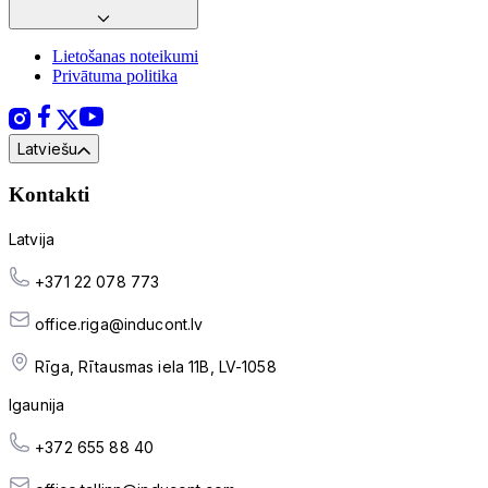
Lietošanas noteikumi
Privātuma politika
Latviešu
Kontakti
Latvija
+371 22 078 773
office.riga@inducont.lv
Rīga, Rītausmas iela 11B, LV-1058
Igaunija
+372 655 88 40