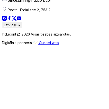
office.tallinn@inducont.com
Peetri, Treiali tee 2, 75312
Latviešu
Inducont @ 2026 Visas tiesbas aizsargtas.
Digitālais partneris
Cunami web