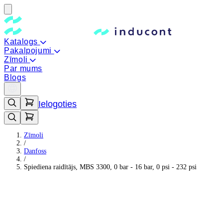
Katalogs
Pakalpojumi
Zīmoli
Par mums
Blogs
Ielogoties
Zīmoli
/
Danfoss
/
Spiediena raidītājs, MBS 3300, 0 bar - 16 bar, 0 psi - 232 psi