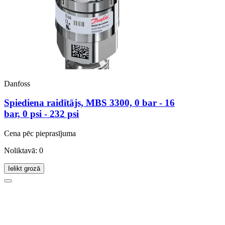
Danfoss
Spiediena raidītājs, MBS 3300, 0 bar - 16
bar, 0 psi - 232 psi
Cena pēc pieprasījuma
Noliktavā: 0
Ielikt grozā