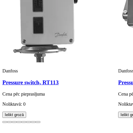
Danfoss
Danfos
Pressure switch, RT113
Press
Cena pēc pieprasījuma
Cena pē
Noliktavā: 0
Nolikta
Ielikt grozā
Ielikt 