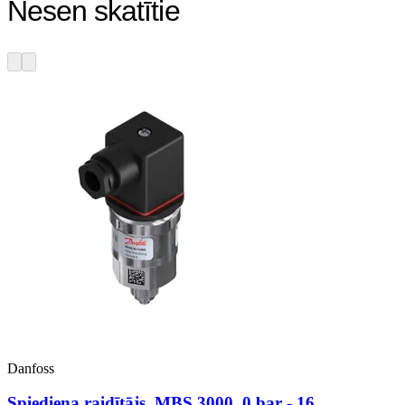
Nesen skatītie
Danfoss
Spiediena raidītājs, MBS 3000, 0 bar - 16