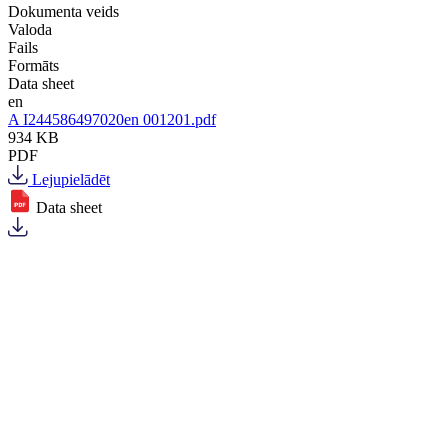
Dokumenta veids
Valoda
Fails
Formāts
Data sheet
en
A I244586497020en 001201.pdf
934 KB
PDF
Lejupielādēt
Data sheet