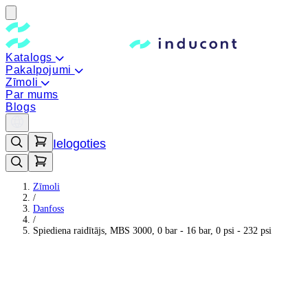
Katalogs
Pakalpojumi
Zīmoli
Par mums
Blogs
Ielogoties
Zīmoli
/
Danfoss
/
Spiediena raidītājs, MBS 3000, 0 bar - 16 bar, 0 psi - 232 psi