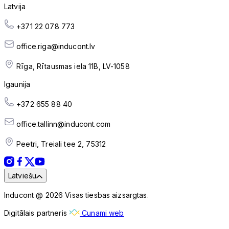
Latvija
+371 22 078 773
office.riga@inducont.lv
Rīga, Rītausmas iela 11B, LV-1058
Igaunija
+372 655 88 40
office.tallinn@inducont.com
Peetri, Treiali tee 2, 75312
Latviešu
Inducont @ 2026 Visas tiesbas aizsargtas.
Digitālais partneris
Cunami web