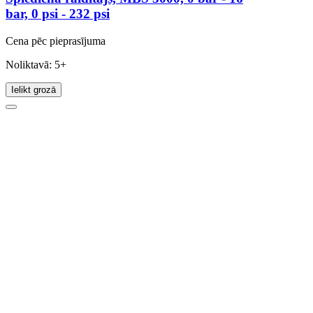
bar, 0 psi - 232 psi
Cena pēc pieprasījuma
Noliktavā: 5+
Ielikt grozā