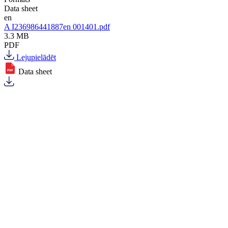
Data sheet
en
A I236986441887en 001401.pdf
3.3 MB
PDF
Lejupielādēt
Data sheet