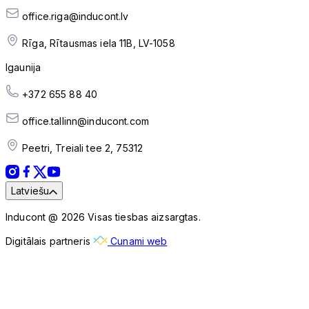
office.riga@inducont.lv
Rīga, Rītausmas iela 11B, LV-1058
Igaunija
+372 655 88 40
office.tallinn@inducont.com
Peetri, Treiali tee 2, 75312
Latviešu
Inducont @ 2026 Visas tiesbas aizsargtas.
Digitālais partneris
Cunami web