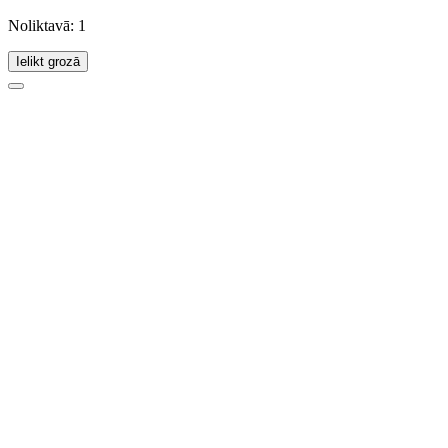
Noliktavā: 1
Ielikt grozā