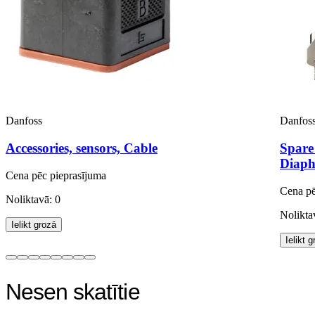
Danfoss
Danfos
Accessories, sensors, Cable
Spare
Diaph
Cena pēc pieprasījuma
Cena pē
Noliktavā: 0
Nolikta
Ielikt grozā
Ielikt 
Nesen skatītie