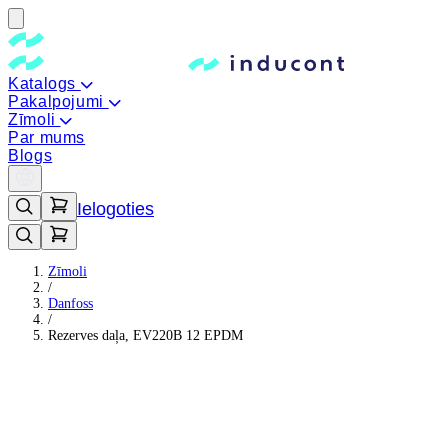
Katalogs
Pakalpojumi
Zīmoli
Par mums
Blogs
Ielogoties
Zīmoli
/
Danfoss
/
Rezerves daļa, EV220B 12 EPDM