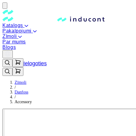
Katalogs
Pakalpojumi
Zīmoli
Par mums
Blogs
Ielogoties
Zīmoli
/
Danfoss
/
Accessory