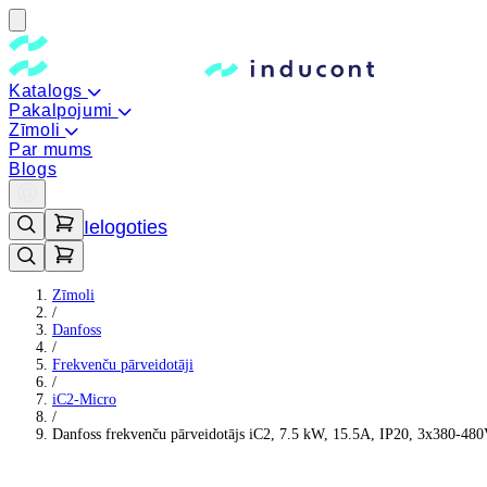
Katalogs
Pakalpojumi
Zīmoli
Par mums
Blogs
Ielogoties
Zīmoli
/
Danfoss
/
Frekvenču pārveidotāji
/
iC2-Micro
/
Danfoss frekvenču pārveidotājs iC2, 7.5 kW, 15.5A, IP20, 3x380-48