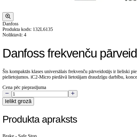
Danfoss
Produkta kods: 132L6135
Noliktavā: 4
Danfoss frekvenču pārveid
Šis kompaktās klases universālais frekvenču pārveidotājs ir lielisk
pielietojumos. iC2‑Micro piedāvā lietotājam draudzīgu darbību, konce
Cena pēc pieprasījuma
Ielikt grozā
Produkta apraksts
Brake - Safe Stop