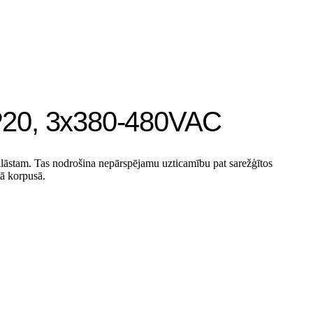
 IP20, 3x380-480VAC
klāstam. Tas nodrošina nepārspējamu uzticamību pat sarežģītos
tā korpusā.