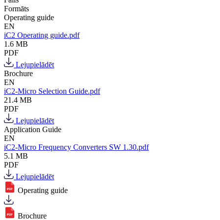
Formāts
Operating guide
EN
iC2 Operating guide.pdf
1.6 MB
PDF
Lejupielādēt
Brochure
EN
iC2-Micro Selection Guide.pdf
21.4 MB
PDF
Lejupielādēt
Application Guide
EN
iC2-Micro Frequency Converters SW 1.30.pdf
5.1 MB
PDF
Lejupielādēt
Operating guide
Brochure