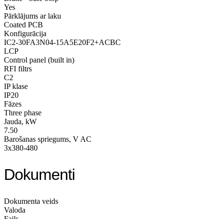
Yes
Pārklājums ar laku
Coated PCB
Konfigurācija
IC2-30FA3N04-15A5E20F2+ACBC
LCP
Control panel (built in)
RFI filtrs
C2
IP klase
IP20
Fāzes
Three phase
Jauda, kW
7.50
Barošanas spriegums, V AC
3x380-480
Dokumenti
Dokumenta veids
Valoda
Fails