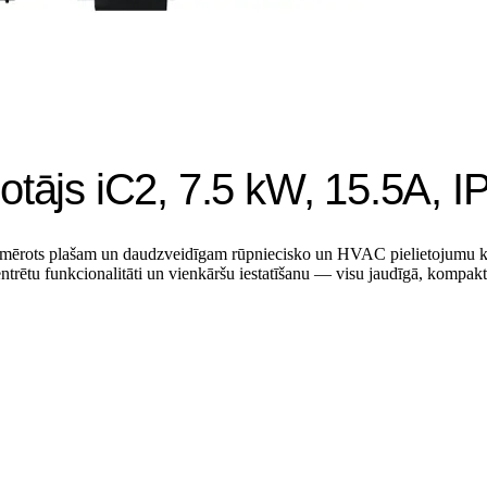
otājs iC2, 7.5 kW, 15.5A,
i piemērots plašam un daudzveidīgam rūpniecisko un HVAC pielietojumu 
ntrētu funkcionalitāti un vienkāršu iestatīšanu — visu jaudīgā, kompak