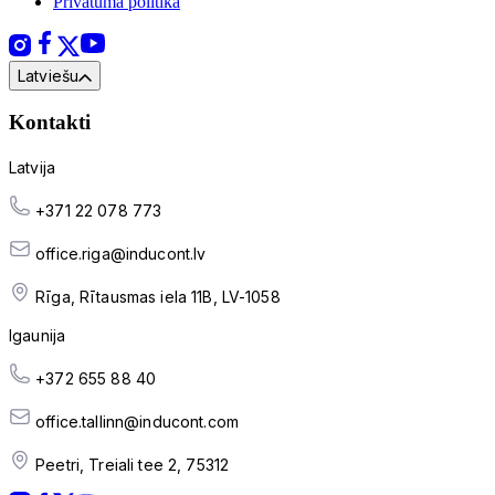
Privātuma politika
Latviešu
Kontakti
Latvija
+371 22 078 773
office.riga@inducont.lv
Rīga, Rītausmas iela 11B, LV-1058
Igaunija
+372 655 88 40
office.tallinn@inducont.com
Peetri, Treiali tee 2, 75312