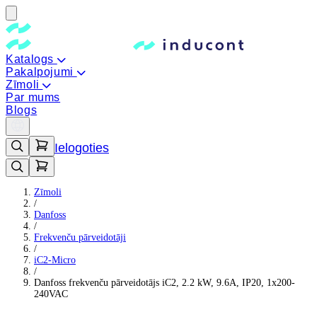
Katalogs
Pakalpojumi
Zīmoli
Par mums
Blogs
Ielogoties
Zīmoli
/
Danfoss
/
Frekvenču pārveidotāji
/
iC2-Micro
/
Danfoss frekvenču pārveidotājs iC2, 2.2 kW, 9.6A, IP20, 1x200-
240VAC