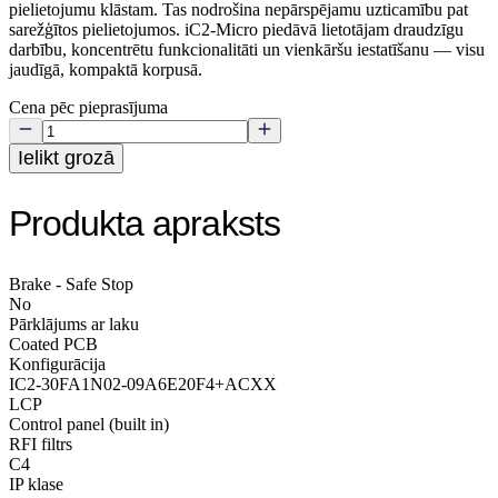
pielietojumu klāstam. Tas nodrošina nepārspējamu uzticamību pat
sarežģītos pielietojumos. iC2‑Micro piedāvā lietotājam draudzīgu
darbību, koncentrētu funkcionalitāti un vienkāršu iestatīšanu — visu
jaudīgā, kompaktā korpusā.
Cena pēc pieprasījuma
Ielikt grozā
Produkta apraksts
Brake - Safe Stop
No
Pārklājums ar laku
Coated PCB
Konfigurācija
IC2-30FA1N02-09A6E20F4+ACXX
LCP
Control panel (built in)
RFI filtrs
C4
IP klase