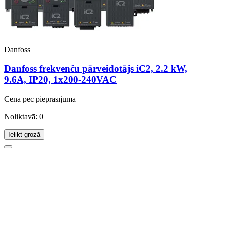
Danfoss
Danfoss frekvenču pārveidotājs iC2, 2.2 kW,
9.6A, IP20, 1x200-240VAC
Cena pēc pieprasījuma
Noliktavā: 0
Ielikt grozā