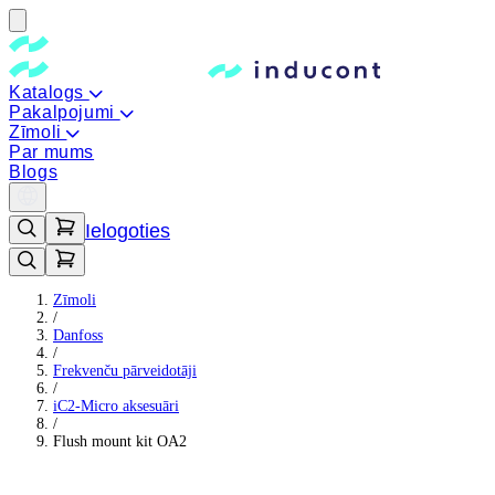
Katalogs
Pakalpojumi
Zīmoli
Par mums
Blogs
Ielogoties
Zīmoli
/
Danfoss
/
Frekvenču pārveidotāji
/
iC2-Micro aksesuāri
/
Flush mount kit OA2