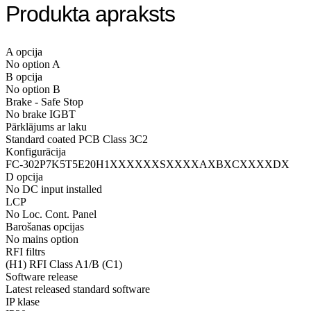
Produkta apraksts
A opcija
No option A
B opcija
No option B
Brake - Safe Stop
No brake IGBT
Pārklājums ar laku
Standard coated PCB Class 3C2
Konfigurācija
FC-302P7K5T5E20H1XXXXXXSXXXXAXBXCXXXXDX
D opcija
No DC input installed
LCP
No Loc. Cont. Panel
Barošanas opcijas
No mains option
RFI filtrs
(H1) RFI Class A1/B (C1)
Software release
Latest released standard software
IP klase