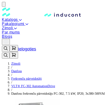
Katalogs
Pakalpojumi
Zīmoli
Par mums
Blogs
Ielogoties
Zīmoli
/
Danfoss
/
Frekvenču pārveidotāji
/
VLT® FC-302 AutomationDrive
/
Danfoss frekvenču pārveidotājs FC-302, 7.5 kW, IP20, 3x380-500VA