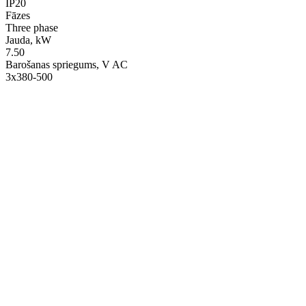
IP20
Fāzes
Three phase
Jauda, kW
7.50
Barošanas spriegums, V AC
3x380-500