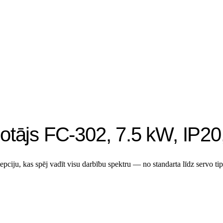
dotājs FC-302, 7.5 kW, IP
ju, kas spēj vadīt visu darbību spektru — no standarta līdz servo tipa