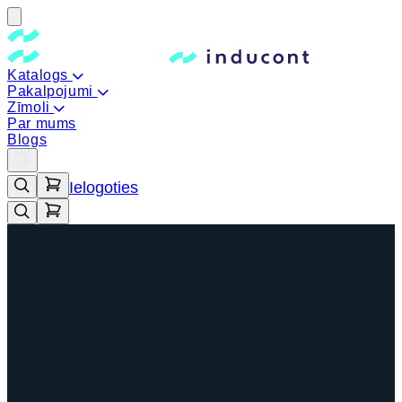
Katalogs
Pakalpojumi
Zīmoli
Par mums
Blogs
Ielogoties