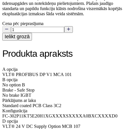
ūdensapgādes un notekūdeņu pielietojumiem. Plašais jaudīgo
standarta un papildu funkciju klāsts nodrošina viszemākās kopējās
ekspluatācijas izmaksas šāda veida sistēmām.
Cena pēc pieprasījuma
Ielikt grozā
Produkta apraksts
A opcija
VLT® PROFIBUS DP V1 MCA 101
B opcija
No option B
Brake - Safe Stop
No brake IGBT
Pārklājums ar laku
Standard coated PCB Class 3C2
Konfigurācija
FC-302P11KT5E20H1XGXXXXSXXXXA0BXCXXXXD0
D opcija
VLT® 24 V DC Supply Option MCB 107