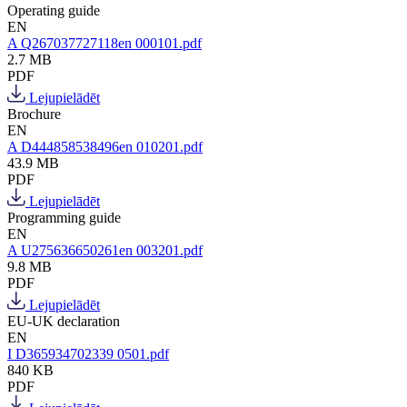
Operating guide
EN
A Q267037727118en 000101.pdf
2.7 MB
PDF
Lejupielādēt
Brochure
EN
A D444858538496en 010201.pdf
43.9 MB
PDF
Lejupielādēt
Programming guide
EN
A U275636650261en 003201.pdf
9.8 MB
PDF
Lejupielādēt
EU-UK declaration
EN
I D365934702339 0501.pdf
840 KB
PDF