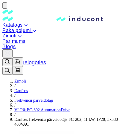
Katalogs
Pakalpojumi
Zīmoli
Par mums
Blogs
Ielogoties
Zīmoli
/
Danfoss
/
Frekvenču pārveidotāji
/
VLT® FC-302 AutomationDrive
/
Danfoss frekvenču pārveidotājs FC-202, 11 kW, IP20, 3x380-
480VAC