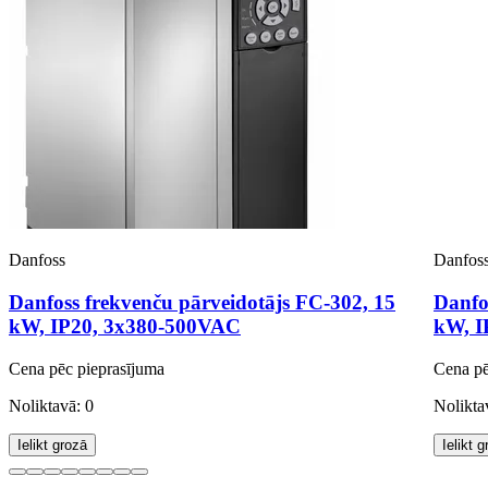
Danfoss
Danfos
Danfoss frekvenču pārveidotājs FC-302, 15
Danfo
kW, IP20, 3x380-500VAC
kW, I
Cena pēc pieprasījuma
Cena pē
Noliktavā: 0
Nolikta
Ielikt grozā
Ielikt 