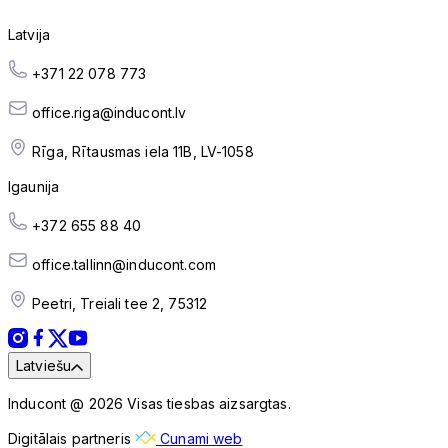
Latvija
+371 22 078 773
office.riga@inducont.lv
Rīga, Rītausmas iela 11B, LV-1058
Igaunija
+372 655 88 40
office.tallinn@inducont.com
Peetri, Treiali tee 2, 75312
Latviešu
Inducont @ 2026 Visas tiesbas aizsargtas.
Digitālais partneris
Cunami web