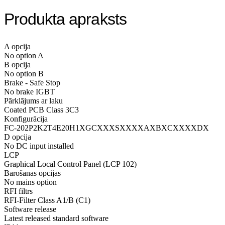
Produkta apraksts
A opcija
No option A
B opcija
No option B
Brake - Safe Stop
No brake IGBT
Pārklājums ar laku
Coated PCB Class 3C3
Konfigurācija
FC-202P2K2T4E20H1XGCXXXSXXXXAXBXCXXXXDX
D opcija
No DC input installed
LCP
Graphical Local Control Panel (LCP 102)
Barošanas opcijas
No mains option
RFI filtrs
RFI-Filter Class A1/B (C1)
Software release
Latest released standard software