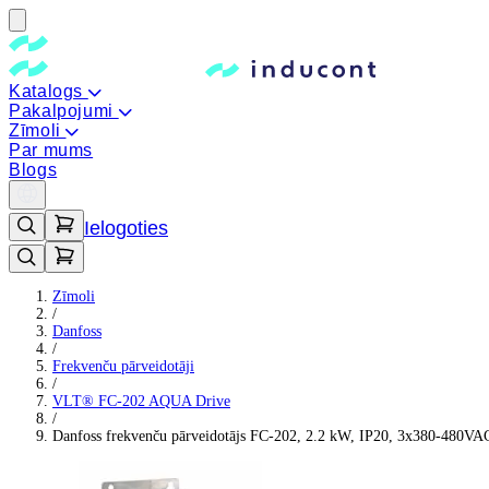
Katalogs
Pakalpojumi
Zīmoli
Par mums
Blogs
Ielogoties
Zīmoli
/
Danfoss
/
Frekvenču pārveidotāji
/
VLT® FC-202 AQUA Drive
/
Danfoss frekvenču pārveidotājs FC-202, 2.2 kW, IP20, 3x380-480VA