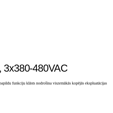
20, 3x380-480VAC
pildu funkciju klāsts nodrošina viszemākās kopējās ekspluatācijas