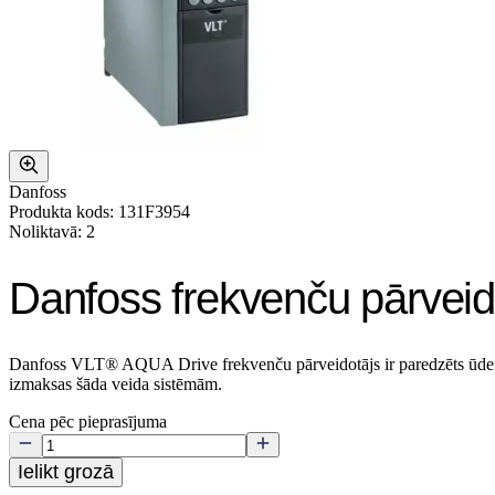
Danfoss
Produkta kods: 131F3954
Noliktavā: 2
Danfoss frekvenču pārvei
Danfoss VLT® AQUA Drive frekvenču pārveidotājs ir paredzēts ūdensa
izmaksas šāda veida sistēmām.
Cena pēc pieprasījuma
Ielikt grozā