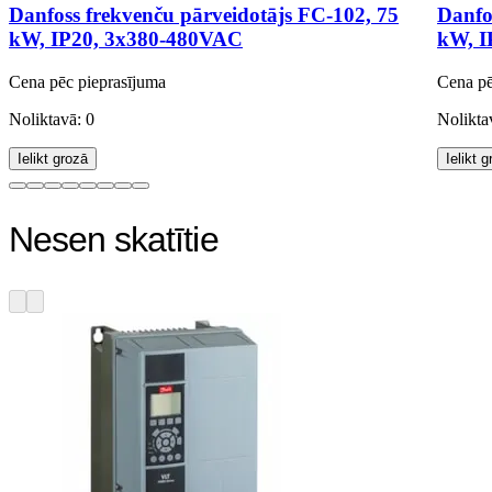
Danfoss frekvenču pārveidotājs FC-102, 75
Danfo
kW, IP20, 3x380-480VAC
kW, I
Cena pēc pieprasījuma
Cena pē
Noliktavā: 0
Nolikta
Ielikt grozā
Ielikt 
Nesen skatītie