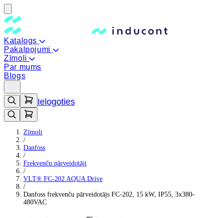
Katalogs
Pakalpojumi
Zīmoli
Par mums
Blogs
Ielogoties
Zīmoli
/
Danfoss
/
Frekvenču pārveidotāji
/
VLT® FC-202 AQUA Drive
/
Danfoss frekvenču pārveidotājs FC-202, 15 kW, IP55, 3x380-
480VAC