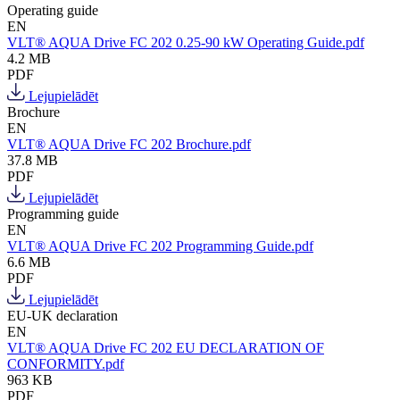
Operating guide
EN
VLT® AQUA Drive FC 202 0.25-90 kW Operating Guide.pdf
4.2 MB
PDF
Lejupielādēt
Brochure
EN
VLT® AQUA Drive FC 202 Brochure.pdf
37.8 MB
PDF
Lejupielādēt
Programming guide
EN
VLT® AQUA Drive FC 202 Programming Guide.pdf
6.6 MB
PDF
Lejupielādēt
EU-UK declaration
EN
VLT® AQUA Drive FC 202 EU DECLARATION OF
CONFORMITY.pdf
963 KB
PDF