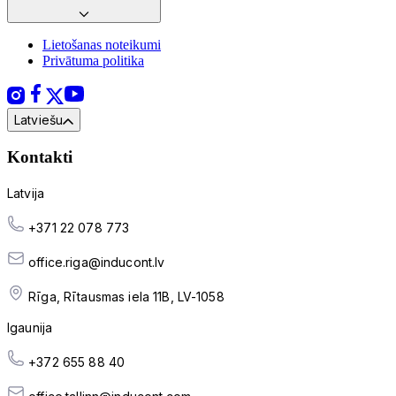
Lietošanas noteikumi
Privātuma politika
Latviešu
Kontakti
Latvija
+371 22 078 773
office.riga@inducont.lv
Rīga, Rītausmas iela 11B, LV-1058
Igaunija
+372 655 88 40