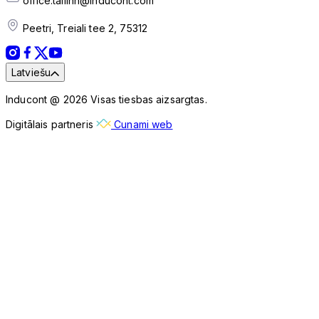
office.tallinn@inducont.com
Peetri, Treiali tee 2, 75312
Latviešu
Inducont @ 2026 Visas tiesbas aizsargtas.
Digitālais partneris
Cunami web