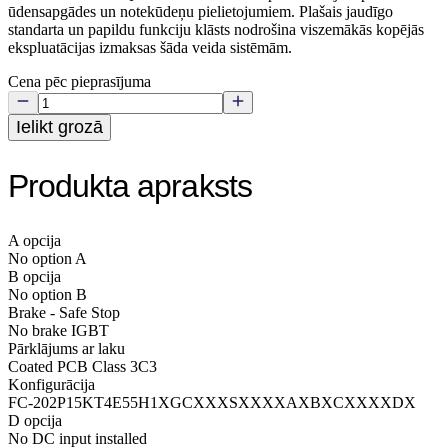
ūdensapgādes un notekūdeņu pielietojumiem. Plašais jaudīgo
standarta un papildu funkciju klāsts nodrošina viszemākās kopējās
ekspluatācijas izmaksas šāda veida sistēmām.
Cena pēc pieprasījuma
Ielikt grozā
Produkta apraksts
A opcija
No option A
B opcija
No option B
Brake - Safe Stop
No brake IGBT
Pārklājums ar laku
Coated PCB Class 3C3
Konfigurācija
FC-202P15KT4E55H1XGCXXXSXXXXAXBXCXXXXDX
D opcija
No DC input installed