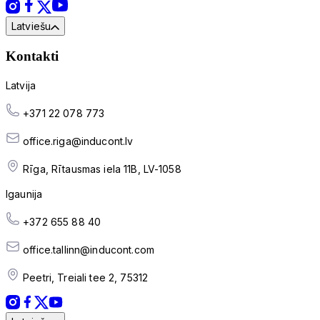
Latviešu
Kontakti
Latvija
+371 22 078 773
office.riga@inducont.lv
Rīga, Rītausmas iela 11B, LV-1058
Igaunija
+372 655 88 40
office.tallinn@inducont.com
Peetri, Treiali tee 2, 75312