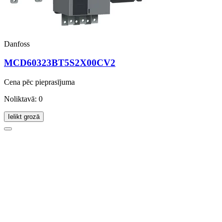
Danfoss
MCD60323BT5S2X00CV2
Cena pēc pieprasījuma
Noliktavā: 0
Ielikt grozā