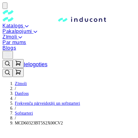
Katalogs
Pakalpojumi
Zīmoli
Par mums
Blogs
Ielogoties
Zīmoli
/
Danfoss
/
Frekvenču pārveidotāji un softstarteri
/
Sofstarteri
/
MCD60323BT5S2X00CV2