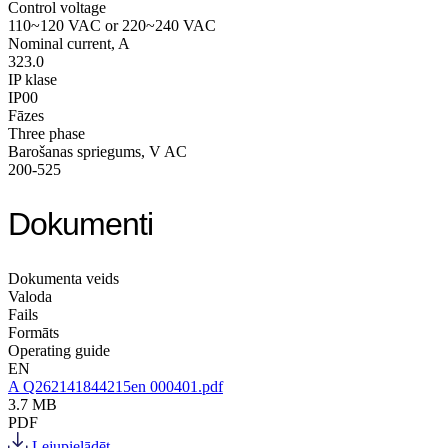
Control voltage
110~120 VAC or 220~240 VAC
Nominal current, A
323.0
IP klase
IP00
Fāzes
Three phase
Barošanas spriegums, V AC
200-525
Dokumenti
Dokumenta veids
Valoda
Fails
Formāts
Operating guide
EN
A Q262141844215en 000401.pdf
3.7 MB
PDF
Lejupielādēt