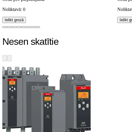
Noliktavā: 0
Nolikta
Ielikt grozā
Ielikt 
Nesen skatītie