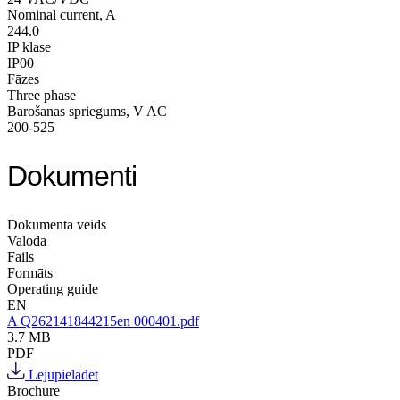
Nominal current, A
244.0
IP klase
IP00
Fāzes
Three phase
Barošanas spriegums, V AC
200-525
Dokumenti
Dokumenta veids
Valoda
Fails
Formāts
Operating guide
EN
A Q262141844215en 000401.pdf
3.7 MB
PDF
Lejupielādēt
Brochure