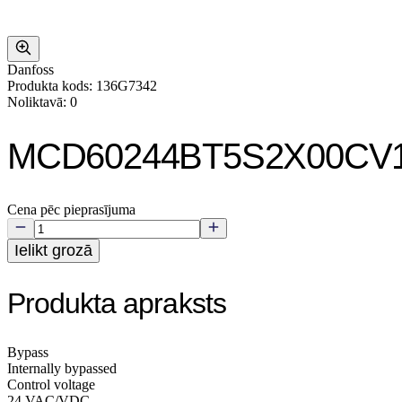
Danfoss
Produkta kods: 136G7342
Noliktavā: 0
MCD60244BT5S2X00CV
Cena pēc pieprasījuma
Ielikt grozā
Produkta apraksts
Bypass
Internally bypassed
Control voltage
24 VAC/VDC