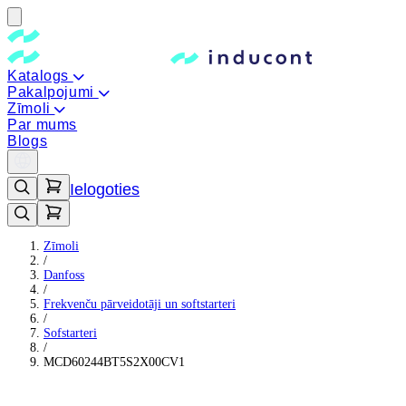
Katalogs
Pakalpojumi
Zīmoli
Par mums
Blogs
Ielogoties
Zīmoli
/
Danfoss
/
Frekvenču pārveidotāji un softstarteri
/
Sofstarteri
/
MCD60244BT5S2X00CV1