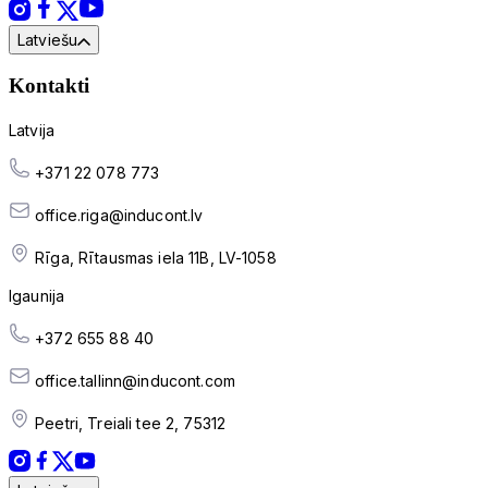
Latviešu
Kontakti
Latvija
+371 22 078 773
office.riga@inducont.lv
Rīga, Rītausmas iela 11B, LV-1058
Igaunija
+372 655 88 40
office.tallinn@inducont.com
Peetri, Treiali tee 2, 75312