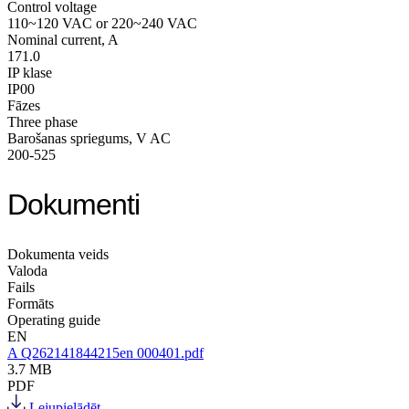
Control voltage
110~120 VAC or 220~240 VAC
Nominal current, A
171.0
IP klase
IP00
Fāzes
Three phase
Barošanas spriegums, V AC
200-525
Dokumenti
Dokumenta veids
Valoda
Fails
Formāts
Operating guide
EN
A Q262141844215en 000401.pdf
3.7 MB
PDF
Lejupielādēt