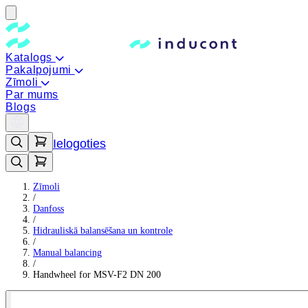
Katalogs
Pakalpojumi
Zīmoli
Par mums
Blogs
Ielogoties
Zīmoli
/
Danfoss
/
Hidrauliskā balansēšana un kontrole
/
Manual balancing
/
Handwheel for MSV-F2 DN 200