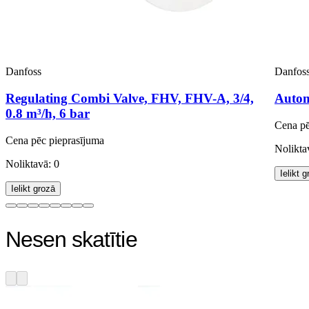
Danfoss
Danfos
Regulating Combi Valve, FHV, FHV-A, 3/4,
Automa
0.8 m³/h, 6 bar
Cena pē
Cena pēc pieprasījuma
Nolikta
Noliktavā: 0
Ielikt 
Ielikt grozā
Nesen skatītie