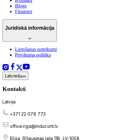
Kontakti
Blogs
Finanses
Juridiskā informācija
Lietošanas noteikumi
Privātuma politika
Latviešu
Kontakti
Latvija
+371 22 078 773
office.riga@inducont.lv
Rīga, Rītausmas iela 11B, LV-1058