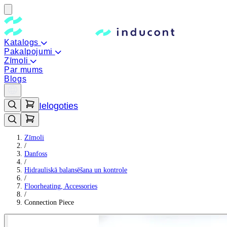
Katalogs
Pakalpojumi
Zīmoli
Par mums
Blogs
Ielogoties
Zīmoli
/
Danfoss
/
Hidrauliskā balansēšana un kontrole
/
Floorheating, Accessories
/
Connection Piece