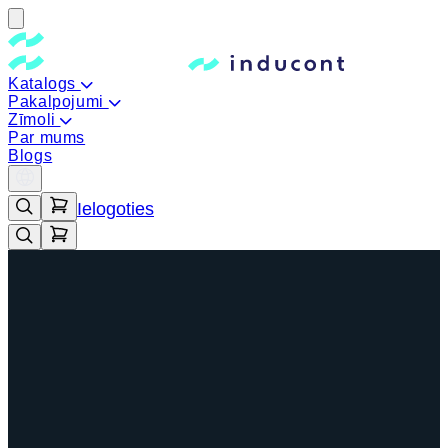
Katalogs
Pakalpojumi
Zīmoli
Par mums
Blogs
Ielogoties