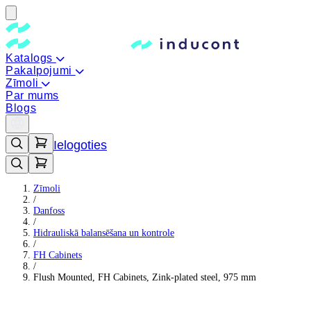
Katalogs
Pakalpojumi
Zīmoli
Par mums
Blogs
Ielogoties
Zīmoli
/
Danfoss
/
Hidrauliskā balansēšana un kontrole
/
FH Cabinets
/
Flush Mounted, FH Cabinets, Zink-plated steel, 975 mm