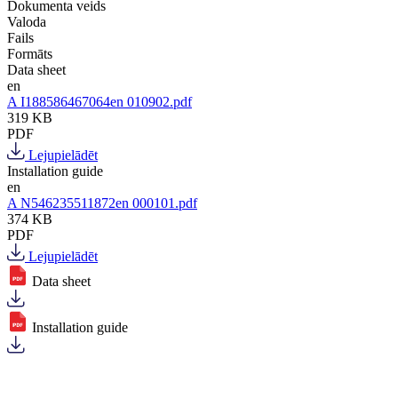
Dokumenta veids
Valoda
Fails
Formāts
Data sheet
en
A I188586467064en 010902.pdf
319 KB
PDF
Lejupielādēt
Installation guide
en
A N546235511872en 000101.pdf
374 KB
PDF
Lejupielādēt
Data sheet
Installation guide