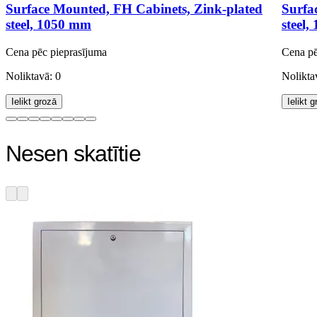
Surface Mounted, FH Cabinets, Zink-plated
Surfa
steel, 1050 mm
steel
Cena pēc pieprasījuma
Cena pē
Noliktavā: 0
Nolikta
Ielikt grozā
Ielikt 
Nesen skatītie