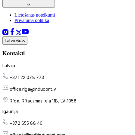
Lietošanas noteikumi
Privātuma politika
Latviešu
Kontakti
Latvija
+371 22 078 773
office.riga@inducont.lv
Rīga, Rītausmas iela 11B, LV-1058
Igaunija
+372 655 88 40
office.tallinn@inducont.com