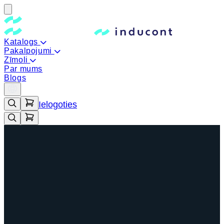
Katalogs
Pakalpojumi
Zīmoli
Par mums
Blogs
Ielogoties