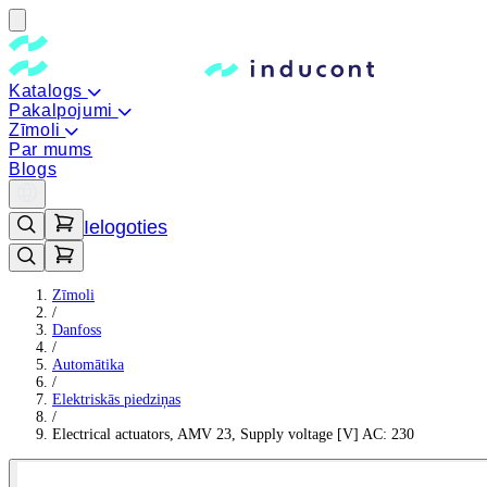
Katalogs
Pakalpojumi
Zīmoli
Par mums
Blogs
Ielogoties
Zīmoli
/
Danfoss
/
Automātika
/
Elektriskās piedziņas
/
Electrical actuators, AMV 23, Supply voltage [V] AC: 230