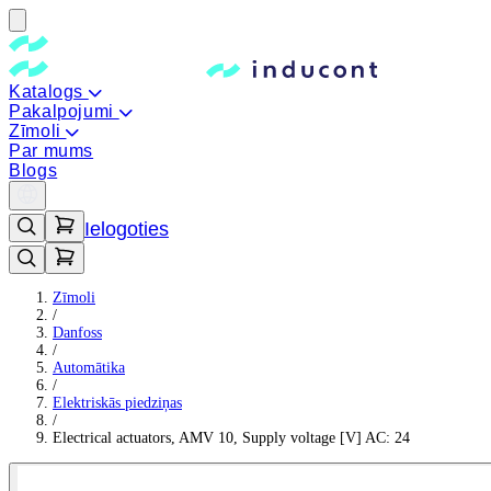
Katalogs
Pakalpojumi
Zīmoli
Par mums
Blogs
Ielogoties
Zīmoli
/
Danfoss
/
Automātika
/
Elektriskās piedziņas
/
Electrical actuators, AMV 10, Supply voltage [V] AC: 24