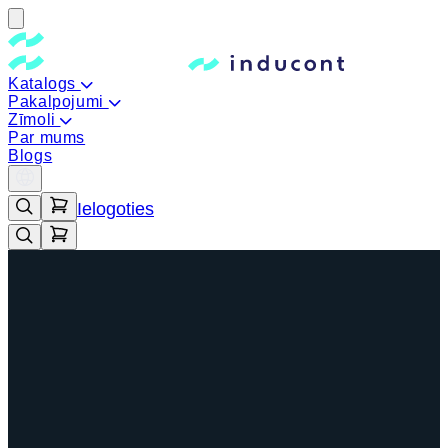
Katalogs
Pakalpojumi
Zīmoli
Par mums
Blogs
Ielogoties