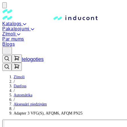
Katalogs
Pakalpojumi
Zīmoli
Par mums
Blogs
Ielogoties
Zīmoli
/
Danfoss
/
Automātika
/
Aksesuāri piedziņām
/
Adapter 3 VFG(S), AFQM6, AFQM PN25