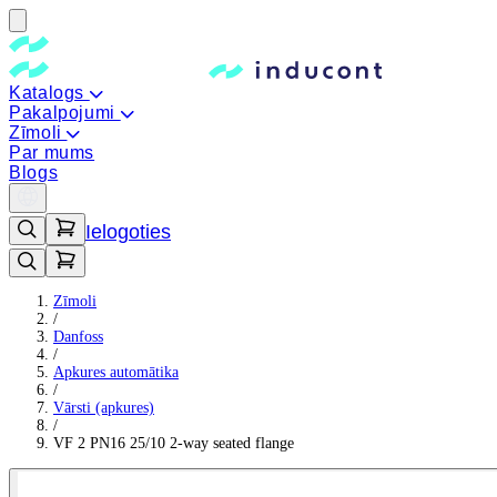
Katalogs
Pakalpojumi
Zīmoli
Par mums
Blogs
Ielogoties
Zīmoli
/
Danfoss
/
Apkures automātika
/
Vārsti (apkures)
/
VF 2 PN16 25/10 2-way seated flange