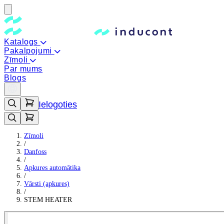
Katalogs
Pakalpojumi
Zīmoli
Par mums
Blogs
Ielogoties
Zīmoli
/
Danfoss
/
Apkures automātika
/
Vārsti (apkures)
/
STEM HEATER