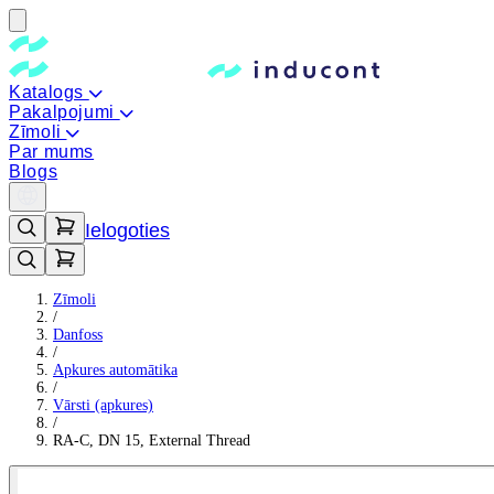
Katalogs
Pakalpojumi
Zīmoli
Par mums
Blogs
Ielogoties
Zīmoli
/
Danfoss
/
Apkures automātika
/
Vārsti (apkures)
/
RA-C, DN 15, External Thread