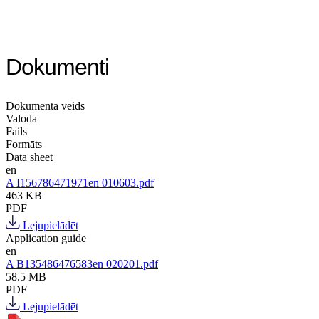
Dokumenti
Dokumenta veids
Valoda
Fails
Formāts
Data sheet
en
A I156786471971en 010603.pdf
463 KB
PDF
Lejupielādēt
Application guide
en
A B135486476583en 020201.pdf
58.5 MB
PDF
Lejupielādēt