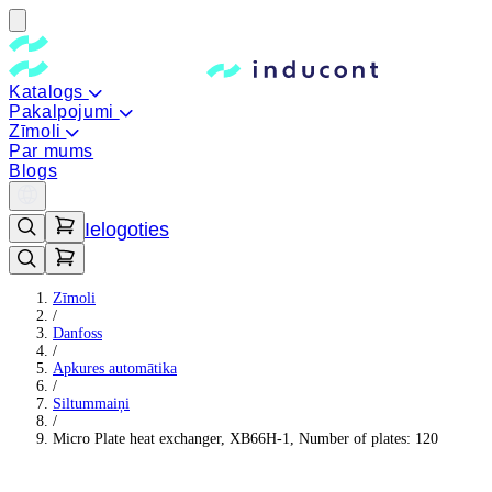
Katalogs
Pakalpojumi
Zīmoli
Par mums
Blogs
Ielogoties
Zīmoli
/
Danfoss
/
Apkures automātika
/
Siltummaiņi
/
Micro Plate heat exchanger, XB66H-1, Number of plates: 120