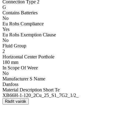
Connection Type 2
G
Contains Batteries
No
Eu Rohs Compliance
Yes
Eu Rohs Exemption Clause
No
Fluid Group
2
Horizontal Center Porthole
180 mm
In Scope Of Weee
No
Manufacturer S Name
Danfoss
Material Description Short Te
XB66H-1-120_2Cu_25_S1_7G2_1/2_
Rādīt vairāk