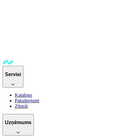
Servisi
Katalogs
Pakalpojumi
Zīmoli
Uzņēmums