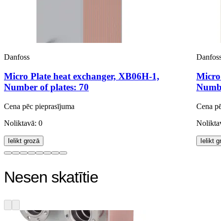
Danfoss
Danfos
Micro Plate heat exchanger, XB06H-1,
Micro
Number of plates: 70
Numbe
Cena pēc pieprasījuma
Cena pē
Noliktavā: 0
Nolikta
Ielikt grozā
Ielikt 
Nesen skatītie