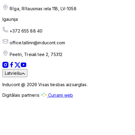
Rīga, Rītausmas iela 11B, LV-1058
Igaunija
+372 655 88 40
office.tallinn@inducont.com
Peetri, Treiali tee 2, 75312
Latviešu
Inducont @ 2026 Visas tiesbas aizsargtas.
Digitālais partneris
Cunami web