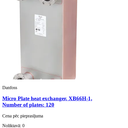
Danfoss
Micro Plate heat exchanger, XB66H-1,
Number of plates: 120
Cena pēc pieprasījuma
Noliktavā: 0