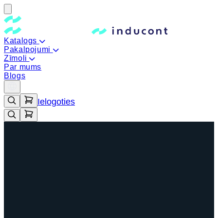
Katalogs
Pakalpojumi
Zīmoli
Par mums
Blogs
Ielogoties