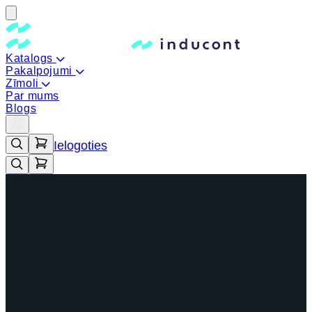
Katalogs
Pakalpojumi
Zīmoli
Par mums
Blogs
Ielogoties