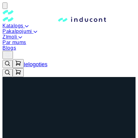
Katalogs
Pakalpojumi
Zīmoli
Par mums
Blogs
Ielogoties