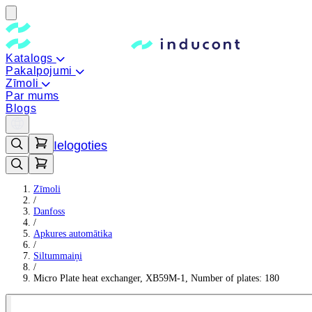
Katalogs
Pakalpojumi
Zīmoli
Par mums
Blogs
Ielogoties
Zīmoli
/
Danfoss
/
Apkures automātika
/
Siltummaiņi
/
Micro Plate heat exchanger, XB59M-1, Number of plates: 180