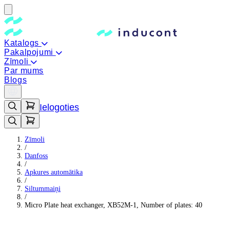
Katalogs
Pakalpojumi
Zīmoli
Par mums
Blogs
Ielogoties
Zīmoli
/
Danfoss
/
Apkures automātika
/
Siltummaiņi
/
Micro Plate heat exchanger, XB52M-1, Number of plates: 40