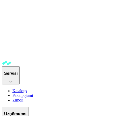
Servisi
Katalogs
Pakalpojumi
Zīmoli
Uzņēmums