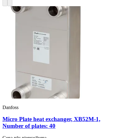
Danfoss
Micro Plate heat exchanger, XB52M-1,
Number of plates: 40
Cena pēc pieprasījuma