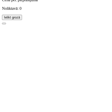
Noliktavā: 0
Ielikt grozā