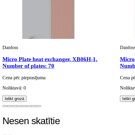
Danfoss
Danfos
Micro Plate heat exchanger, XB06H-1,
Micro
Number of plates: 70
Numbe
Cena pēc pieprasījuma
Cena pē
Noliktavā: 0
Nolikta
Ielikt grozā
Ielikt 
Nesen skatītie