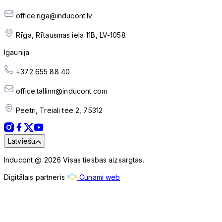
office.riga@inducont.lv
Rīga, Rītausmas iela 11B, LV-1058
Igaunija
+372 655 88 40
office.tallinn@inducont.com
Peetri, Treiali tee 2, 75312
Latviešu
Inducont @ 2026 Visas tiesbas aizsargtas.
Digitālais partneris
Cunami web