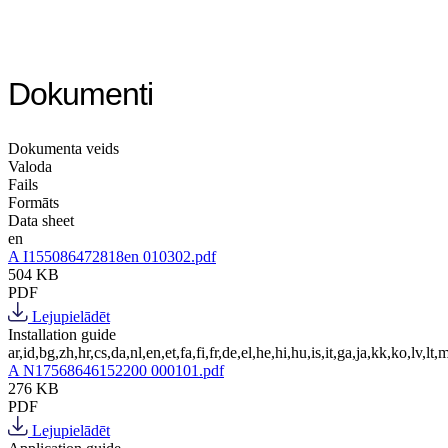
Dokumenti
Dokumenta veids
Valoda
Fails
Formāts
Data sheet
en
A I155086472818en 010302.pdf
504 KB
PDF
Lejupielādēt
Installation guide
ar,id,bg,zh,hr,cs,da,nl,en,et,fa,fi,fr,de,el,he,hi,hu,is,it,ga,ja,kk,ko,lv,lt,m
A N17568646152200 000101.pdf
276 KB
PDF
Lejupielādēt