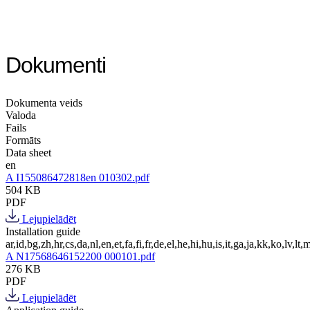
Dokumenti
Dokumenta veids
Valoda
Fails
Formāts
Data sheet
en
A I155086472818en 010302.pdf
504 KB
PDF
Lejupielādēt
Installation guide
ar,id,bg,zh,hr,cs,da,nl,en,et,fa,fi,fr,de,el,he,hi,hu,is,it,ga,ja,kk,ko,lv,lt,m
A N17568646152200 000101.pdf
276 KB
PDF
Lejupielādēt