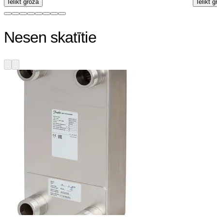
Ielikt grozā
Ielikt 
Nesen skatītie