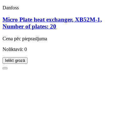
Danfoss
Micro Plate heat exchanger, XB52M-1,
Number of plates: 20
Cena pēc pieprasījuma
Noliktavā: 0
Ielikt grozā