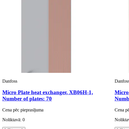
Danfoss
Danfos
Micro Plate heat exchanger, XB06H-1,
Micro
Number of plates: 70
Numbe
Cena pēc pieprasījuma
Cena pē
Noliktavā: 0
Nolikta