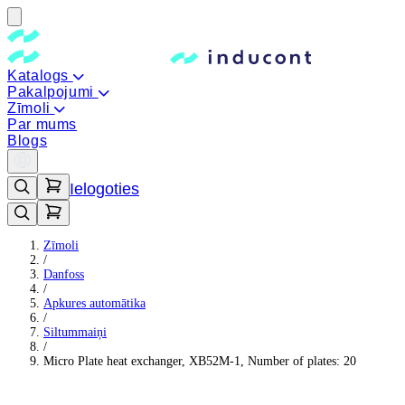
Katalogs
Pakalpojumi
Zīmoli
Par mums
Blogs
Ielogoties
Zīmoli
/
Danfoss
/
Apkures automātika
/
Siltummaiņi
/
Micro Plate heat exchanger, XB52M-1, Number of plates: 20