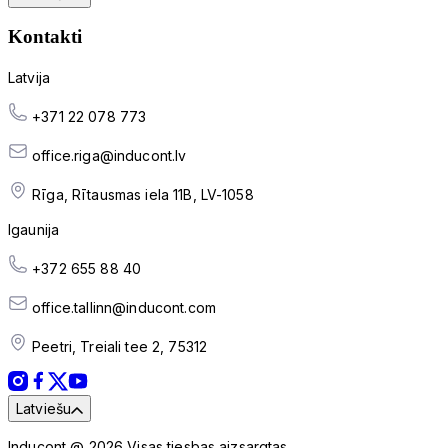
Kontakti
Latvija
+371 22 078 773
office.riga@inducont.lv
Rīga, Rītausmas iela 11B, LV-1058
Igaunija
+372 655 88 40
office.tallinn@inducont.com
Peetri, Treiali tee 2, 75312
Latviešu
Inducont @ 2026 Visas tiesbas aizsargtas.