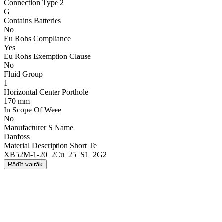
Connection Type 2
G
Contains Batteries
No
Eu Rohs Compliance
Yes
Eu Rohs Exemption Clause
No
Fluid Group
1
Horizontal Center Porthole
170 mm
In Scope Of Weee
No
Manufacturer S Name
Danfoss
Material Description Short Te
XB52M-1-20_2Cu_25_S1_2G2
Rādīt vairāk