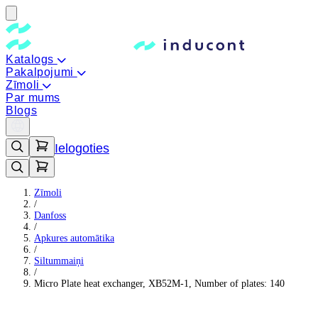
Katalogs
Pakalpojumi
Zīmoli
Par mums
Blogs
Ielogoties
Zīmoli
/
Danfoss
/
Apkures automātika
/
Siltummaiņi
/
Micro Plate heat exchanger, XB52M-1, Number of plates: 140