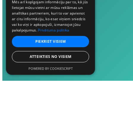
Mēs arī kopīgojam informāciju par to, kā jūs
lietojat mūsu vietni ar mūsu reklāmas un
analītikas partneriem, kuri to var apvienot
ar citu informāciju, ko esat viņiem sniedzis
vai ko viņi ir apkopojuši, izmantojot jūsu
pakalpojumus.
Privātuma politika
PIEKRIST VISIEM
ATTEIKTIES NO VISIEM
POWERED BY COOKIESCRIPT