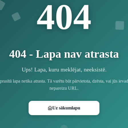
4
4
0
404 - Lapa nav atrasta
Ups! Lapa, kuru meklējat, neeksistē.
prasītā lapa netika atrasta. Tā varētu būt pārvietota, dzēsta, vai jūs ievad
nepareizu URL.
Uz sākumlapu