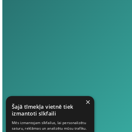
×
Šajā tīmekļa vietnē tiek
izmantoti sīkfaili
Mēs izmantojam sīkfailus, lai personalizētu
saturu, reklāmas un analizētu mūsu trafiku.