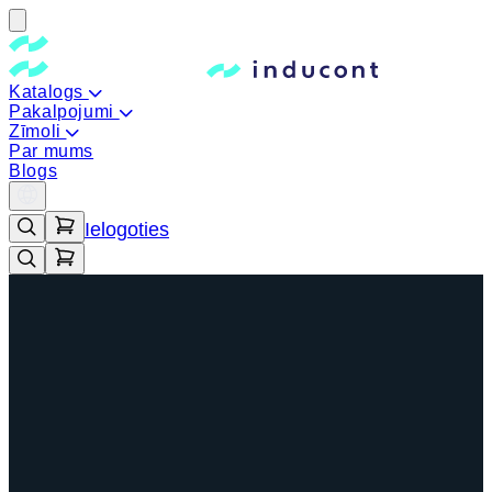
Katalogs
Pakalpojumi
Zīmoli
Par mums
Blogs
Ielogoties