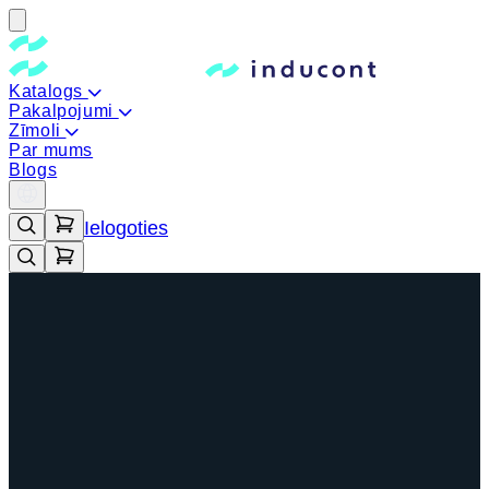
Katalogs
Pakalpojumi
Zīmoli
Par mums
Blogs
Ielogoties