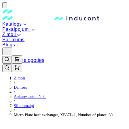
Katalogs
Pakalpojumi
Zīmoli
Par mums
Blogs
Ielogoties
Zīmoli
/
Danfoss
/
Apkures automātika
/
Siltummaiņi
/
Micro Plate heat exchanger, XB37L-1, Number of plates: 60