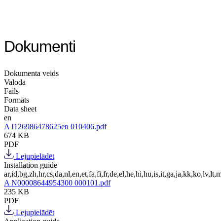
Dokumenti
Dokumenta veids
Valoda
Fails
Formāts
Data sheet
en
A I126986478625en 010406.pdf
674 KB
PDF
Lejupielādēt
Installation guide
ar,id,bg,zh,hr,cs,da,nl,en,et,fa,fi,fr,de,el,he,hi,hu,is,it,ga,ja,kk,ko,lv,lt,m
A N00008644954300 000101.pdf
235 KB
PDF
Lejupielādēt