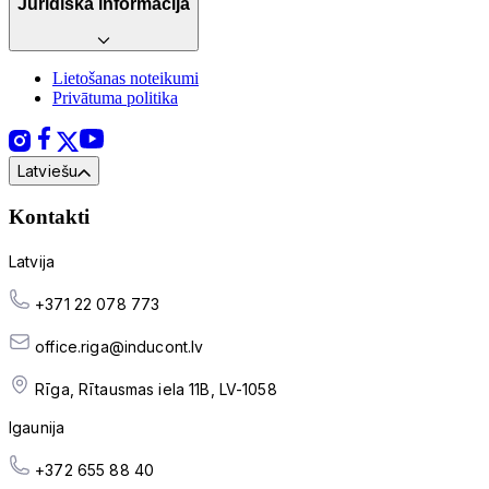
Juridiskā informācija
Lietošanas noteikumi
Privātuma politika
Latviešu
Kontakti
Latvija
+371 22 078 773
office.riga@inducont.lv
Rīga, Rītausmas iela 11B, LV-1058
Igaunija
+372 655 88 40