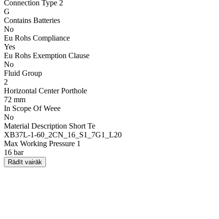
Connection Type 2
G
Contains Batteries
No
Eu Rohs Compliance
Yes
Eu Rohs Exemption Clause
No
Fluid Group
2
Horizontal Center Porthole
72 mm
In Scope Of Weee
No
Material Description Short Te
XB37L-1-60_2CN_16_S1_7G1_L20
Max Working Pressure 1
16 bar
Rādīt vairāk