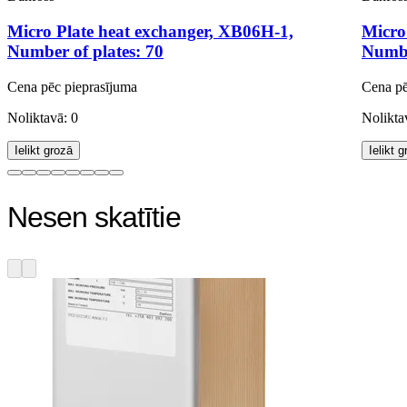
Micro Plate heat exchanger, XB06H-1,
Micro
Number of plates: 70
Numbe
Cena pēc pieprasījuma
Cena pē
Noliktavā: 0
Nolikta
Ielikt grozā
Ielikt 
Nesen skatītie