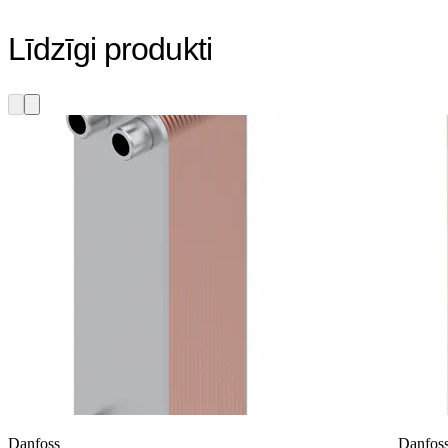
Līdzīgi produkti
Danfoss
Danfos