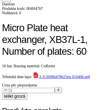
Danfoss
Produkta kods: 004H4767
Noliktavā: 0
Micro Plate heat
exchanger, XB37L-1,
Number of plates: 60
16 bar, Brazing material: CoResist
Tehniskā datu lapa:
A I126986478625en 010406.pdf
Cena pēc pieprasījuma
Ielikt grozā