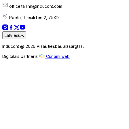
office.tallinn@inducont.com
Peetri, Treiali tee 2, 75312
Latviešu
Inducont @ 2026 Visas tiesbas aizsargtas.
Digitālais partneris
Cunami web