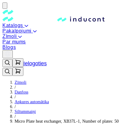
Katalogs
Pakalpojumi
Zīmoli
Par mums
Blogs
Ielogoties
Zīmoli
/
Danfoss
/
Apkures automātika
/
Siltummaiņi
/
Micro Plate heat exchanger, XB37L-1, Number of plates: 50