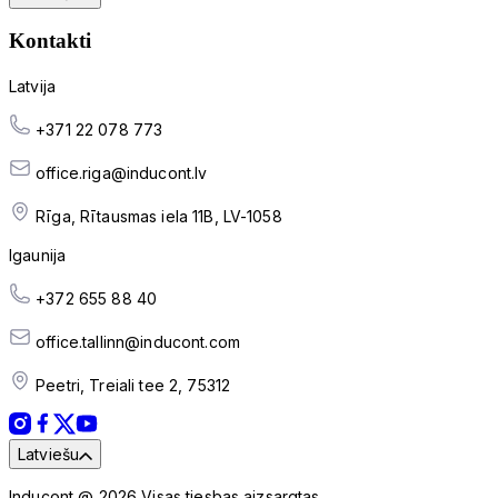
Kontakti
Latvija
+371 22 078 773
office.riga@inducont.lv
Rīga, Rītausmas iela 11B, LV-1058
Igaunija
+372 655 88 40
office.tallinn@inducont.com
Peetri, Treiali tee 2, 75312
Latviešu
Inducont @ 2026 Visas tiesbas aizsargtas.