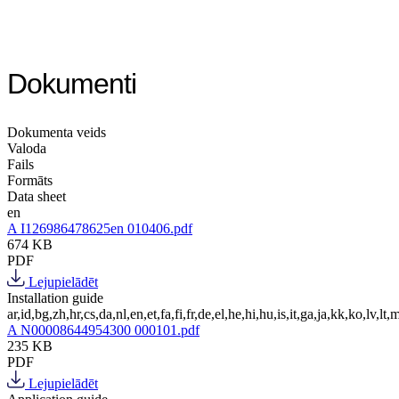
Dokumenti
Dokumenta veids
Valoda
Fails
Formāts
Data sheet
en
A I126986478625en 010406.pdf
674 KB
PDF
Lejupielādēt
Installation guide
ar,id,bg,zh,hr,cs,da,nl,en,et,fa,fi,fr,de,el,he,hi,hu,is,it,ga,ja,kk,ko,lv,lt,m
A N00008644954300 000101.pdf
235 KB
PDF
Lejupielādēt