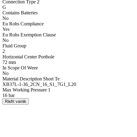
Connection Type 2
G
Contains Batteries
No
Eu Rohs Compliance
Yes
Eu Rohs Exemption Clause
No
Fluid Group
2
Horizontal Center Porthole
72 mm
In Scope Of Weee
No
Material Description Short Te
XB37L-1-36_2CN_16_S1_7G1_L20
Max Working Pressure 1
16 bar
Rādīt vairāk