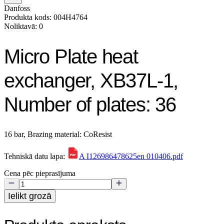
Danfoss
Produkta kods: 004H4764
Noliktavā: 0
Micro Plate heat
exchanger, XB37L-1,
Number of plates: 36
16 bar, Brazing material: CoResist
Tehniskā datu lapa:
A I126986478625en 010406.pdf
Cena pēc pieprasījuma
Ielikt grozā