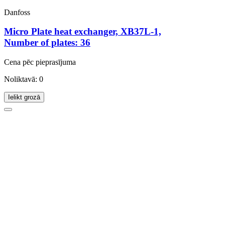
Danfoss
Micro Plate heat exchanger, XB37L-1,
Number of plates: 36
Cena pēc pieprasījuma
Noliktavā: 0
Ielikt grozā