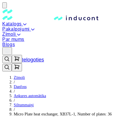
Katalogs
Pakalpojumi
Zīmoli
Par mums
Blogs
Ielogoties
Zīmoli
/
Danfoss
/
Apkures automātika
/
Siltummaiņi
/
Micro Plate heat exchanger, XB37L-1, Number of plates: 36