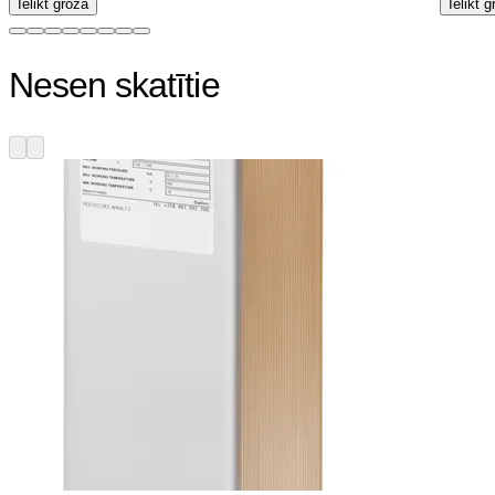
Ielikt grozā
Ielikt 
Nesen skatītie