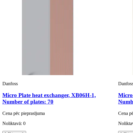
Danfoss
Danfos
Micro Plate heat exchanger, XB06H-1,
Micro
Number of plates: 70
Numbe
Cena pēc pieprasījuma
Cena pē
Noliktavā: 0
Nolikta