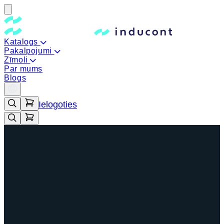
Katalogs
Pakalpojumi
Zīmoli
Par mums
Blogs
Ielogoties