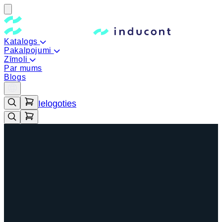
Katalogs
Pakalpojumi
Zīmoli
Par mums
Blogs
Ielogoties