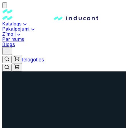
Katalogs
Pakalpojumi
Zīmoli
Par mums
Blogs
Ielogoties