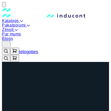
Katalogs
Pakalpojumi
Zīmoli
Par mums
Blogs
Ielogoties